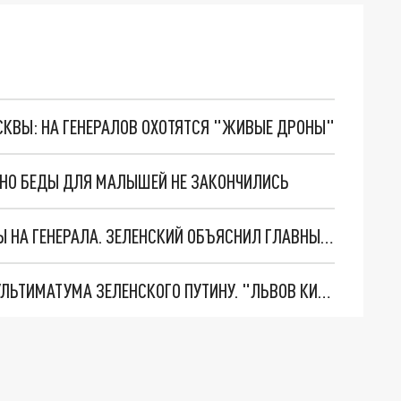
ОСКВЫ: НА ГЕНЕРАЛОВ ОХОТЯТСЯ "ЖИВЫЕ ДРОНЫ"
. НО БЕДЫ ДЛЯ МАЛЫШЕЙ НЕ ЗАКОНЧИЛИСЬ
"МЫ ВАС ЗАСТАВИМ": ЖУТКИЕ ДЕТАЛИ ОХОТЫ НА ГЕНЕРАЛА. ЗЕЛЕНСКИЙ ОБЪЯСНИЛ ГЛАВНЫЙ СМЫСЛ ТЕРАКТА В ЦЕНТРЕ МОСКВЫ
НОВОЕ МАСШТАБНЕЙШЕЕ НАСТУПЛЕНИЕ. ТРИ УЛЬТИМАТУМА ЗЕЛЕНСКОГО ПУТИНУ. "ЛЬВОВ КИМА" ПОСТАВЯТ НА ПВО? ГЛОБАЛЬНЫЙ ПРОРЫВ ПОД ЗАПОРОЖЬЕМ