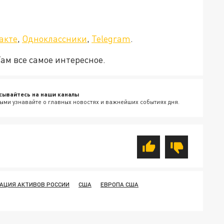
а»!
акте
,
Одноклассники
,
Telegram
.
Там все самое интересное.
сывайтесь на наши каналы
ыми узнавайте о главных новостях и важнейших событиях дня.
АЦИЯ АКТИВОВ РОССИИ
США
ЕВРОПА США