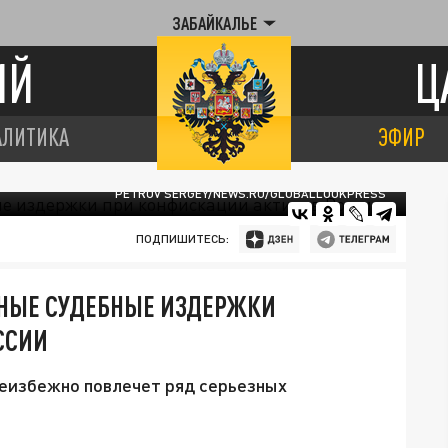
ЗАБАЙКАЛЬЕ
ИЙ
Ц
АЛИТИКА
ЭФИР
PETROV SERGEY/NEWS.RU/GLOBALLOOKPRESS
ПОДПИШИТЕСЬ:
ЗНЫЕ СУДЕБНЫЕ ИЗДЕРЖКИ
ССИИ
неизбежно повлечет ряд серьезных