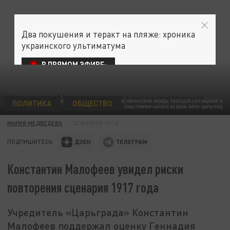
Два покушения и теракт на пляже: хроника
украинского ультиматума
В ПРЯМОМ ЭФИРЕ:
ПОЛИТИКА
ОБЩЕСТВО
КОНСТАНТИН МАЛОФЕЕВ УКАЗАЛ НА ИСТОРИЧЕСКИЕ ПАРАЛЛЕЛИ МЕЖДУ ТЕКУЩЕЙ СИТУАЦИЕЙ И
СОБЫТИЯМИ НАЧАЛА XX ВЕКА. ФОТО: ЦАРЬГРАД
МАРИЯ МЕДВЕДЕВА
23 АПРЕЛЯ 18:14
ПОДПИШИТЕСЬ:
Константин Малофеев увидел риски
повторения сценария 1917 года
Учредитель «Царьграда» Константин
Малофеев поддержал оценку Геннадия