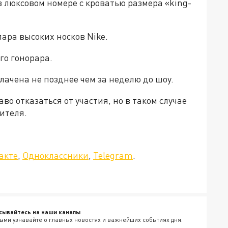
 люксовом номере с кроватью размера «king-
ара высоких носков Nike.
го гонорара.
ачена не позднее чем за неделю до шоу.
о отказаться от участия, но в таком случае
ителя.
»!
акте
,
Одноклассники
,
Telegram
.
сывайтесь на наши каналы
ыми узнавайте о главных новостях и важнейших событиях дня.