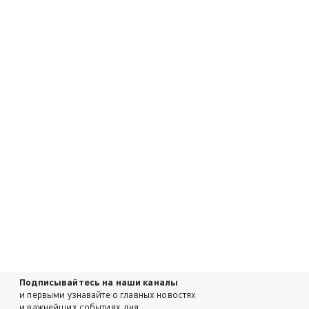
Подписывайтесь на наши каналы
и первыми узнавайте о главных новостях
и важнейших событиях дня.