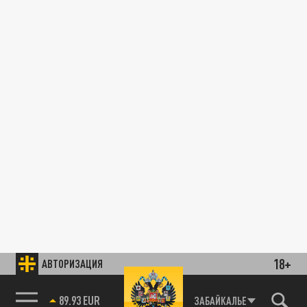
18+
АВТОРИЗАЦИЯ
89.93 EUR
ЗАБАЙКАЛЬЕ