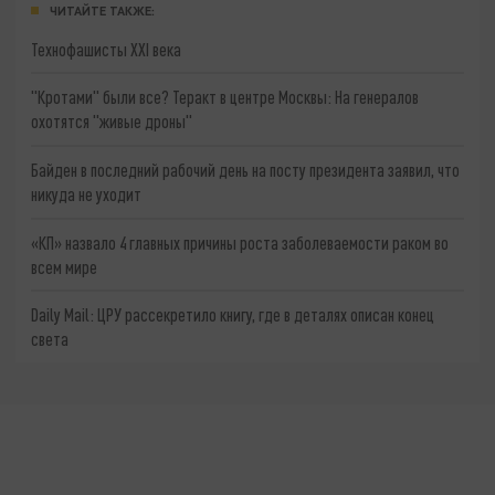
ЧИТАЙТЕ ТАКЖЕ:
Технофашисты XXI века
"Кротами" были все? Теракт в центре Москвы: На генералов
охотятся "живые дроны"
Байден в последний рабочий день на посту президента заявил, что
никуда не уходит
«КП» назвало 4 главных причины роста заболеваемости раком во
всем мире
Daily Mail: ЦРУ рассекретило книгу, где в деталях описан конец
света