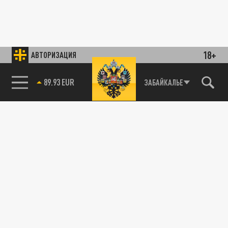
18+
АВТОРИЗАЦИЯ
89.93 EUR
ЗАБАЙКАЛЬЕ