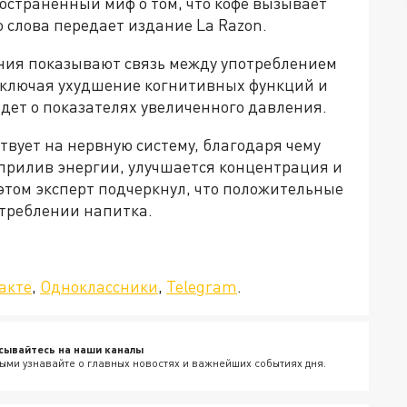
остраненный миф о том, что кофе вызывает
 слова передает издание La Razon.
вания показывают связь между употреблением
 включая ухудшение когнитивных функций и
дет о показателях увеличенного давления.
твует на нервную систему, благодаря чему
 прилив энергии, улучшается концентрация и
этом эксперт подчеркнул, что положительные
треблении напитка.
да»!
акте
,
Одноклассники
,
Telegram
.
сывайтесь на наши каналы
ыми узнавайте о главных новостях и важнейших событиях дня.