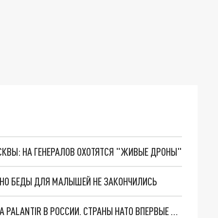
ОСКВЫ: НА ГЕНЕРАЛОВ ОХОТЯТСЯ "ЖИВЫЕ ДРОНЫ"
. НО БЕДЫ ДЛЯ МАЛЫШЕЙ НЕ ЗАКОНЧИЛИСЬ
"ОЧЕНЬ ПЛОХИЕ НОВОСТИ": БОЛЬШАЯ ОШИБКА PALANTIR В РОССИИ. СТРАНЫ НАТО ВПЕРВЫЕ ЗА СВО ОСТАНОВИЛИ ПОСТАВКИ ОРУЖИЯ. ВСУ ТЕРЯЮТ ПРИГРАНИЧЬЕ?