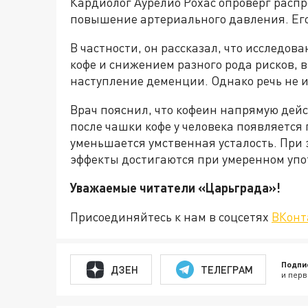
Кардиолог Аурелио Рохас опроверг распр
повышение артериального давления. Его
В частности, он рассказал, что исследо
кофе и снижением разного рода рисков,
наступление деменции. Однако речь не и
Врач пояснил, что кофеин напрямую дейс
после чашки кофе у человека появляется
уменьшается умственная усталость. При 
эффекты достигаются при умеренном упо
Уважаемые читатели «Царьгра
Присоединяйтесь к нам в соцсетях
ВКонт
Подпи
ДЗЕН
ТЕЛЕГРАМ
и перв