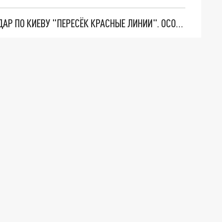
"ТЕРПЕНИЕ ПУТИНА ЛОПНУЛО". РЕКОРДНЫЙ УДАР ПО КИЕВУ "ПЕРЕСЁК КРАСНЫЕ ЛИНИИ". ОСОБЫЕ СПЕЦЫ КНДР НА ЛБС? ТАЙНЫЕ ПЕРЕГОВОРЫ ЕВРОПЫ И МОСКВЫ