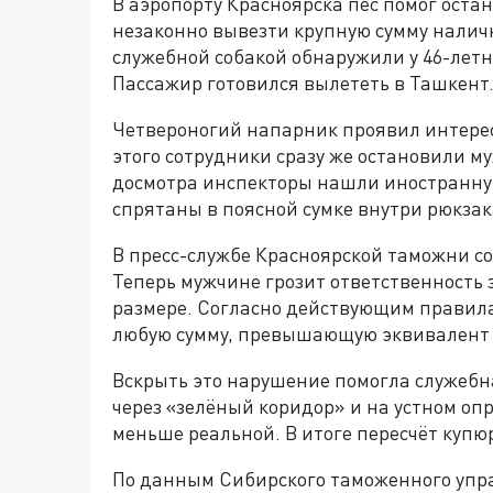
В аэропорту Красноярска пёс помог оста
незаконно вывезти крупную сумму налич
служебной собакой обнаружили у 46-лет
Пассажир готовился вылететь в Ташкент
Четвероногий напарник проявил интерес
этого сотрудники сразу же остановили му
досмотра инспекторы нашли иностранну
спрятаны в поясной сумке внутри рюкзак
В пресс-службе Красноярской таможни с
Теперь мужчине грозит ответственность 
размере. Согласно действующим правил
любую сумму, превышающую эквивалент 
Вскрыть это нарушение помогла служебн
через «зелёный коридор» и на устном опр
меньше реальной. В итоге пересчёт купюр
По данным Сибирского таможенного управ