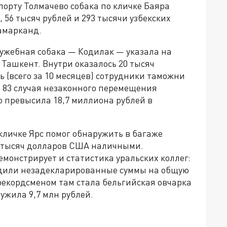
порту Толмачево собака по кличке Баяра
 56 тысяч рублей и 293 тысячи узбекских
амарканд.
лужебная собака — Кодилак — указала на
 Ташкент. Внутри оказалось 20 тысяч
рь (всего за 10 месяцев) сотрудники таможни
 83 случая незаконного перемещения
о превысила 18,7 миллиона рублей в
о кличке Ярс помог обнаружить в багаже
4 тысяч долларов США наличными.
монстрирует и статистика уральских коллег:
аходили незадекларированные суммы на общую
рекордсменом там стала бельгийская овчарка
ружила 9,7 млн рублей.
»!