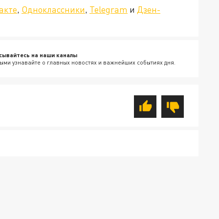
акте
,
Одноклассники
,
Telegram
и
Дзен-
сывайтесь на наши каналы
ыми узнавайте о главных новостях и важнейших событиях дня.