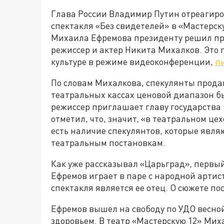
Глава России Владимир Путин отреагиро
спектакля «Без свидетелей» в «Мастерску
Михаила Ефремова президенту решил пр
режиссер и актер Никита Михалков. Это 
культуре в режиме видеоконференции,
п
По словам Михалкова, спекулянты продаю
театральных кассах ценовой диапазон был
режиссер приглашает главу государства
отметил, что, значит, «в театральном цех
есть наличие спекулянтов, которые явля
театральным постановкам.
Как уже рассказывал «Царьград», первы
Ефремов играет в паре с народной арти
спектакля является ее отец. О сюжете п
Ефремов вышел на свободу по УДО весной
здоровьем. В театр «Мастерскую 12» Миха