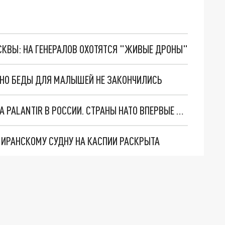
ОСКВЫ: НА ГЕНЕРАЛОВ ОХОТЯТСЯ "ЖИВЫЕ ДРОНЫ"
. НО БЕДЫ ДЛЯ МАЛЫШЕЙ НЕ ЗАКОНЧИЛИСЬ
"ОЧЕНЬ ПЛОХИЕ НОВОСТИ": БОЛЬШАЯ ОШИБКА PALANTIR В РОССИИ. СТРАНЫ НАТО ВПЕРВЫЕ ЗА СВО ОСТАНОВИЛИ ПОСТАВКИ ОРУЖИЯ. ВСУ ТЕРЯЮТ ПРИГРАНИЧЬЕ?
О ИРАНСКОМУ СУДНУ НА КАСПИИ РАСКРЫТА