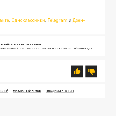
»!
акте
,
Одноклассники
,
Telegram
и
Дзен-
сывайтесь на наши каналы
ыми узнавайте о главных новостях и важнейших событиях дня.
ТЕЛЕЙ
МИХАИЛ ЕФРЕМОВ
ВЛАДИМИР ПУТИН