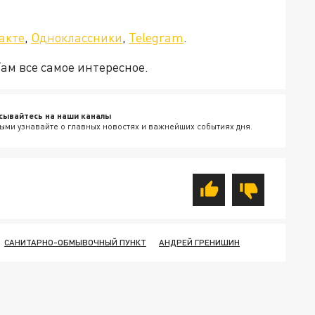
а»!
акте
,
Одноклассники
,
Telegram
.
Там все самое интересное.
сывайтесь на наши каналы
ыми узнавайте о главных новостях и важнейших событиях дня.
САНИТАРНО-ОБМЫВОЧНЫЙ ПУНКТ
АНДРЕЙ ГРЕНИШИН