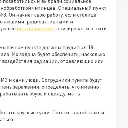
 позаботились и выбрали социальное
санобработкой читинцев. Специальный пункт
№8. Он начнёт свою работу, если столица
равляющими, радиоактивными и
твующее
постановление
завизировал и.о. сити-
бмывочном пункте должны трудиться 18
ала. Их задача будет обеспечить, насколько
т воздействия радиации, отравляющих или
СИЗ и сами люди. Сотрудники пункта будут
ень заражения, определять, что именно
брабатывать обувь и одежду, мыть
ботать круглые сутки. Потоки заражённых и
аться.