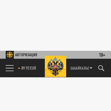
18+
АВТОРИЗАЦИЯ
89.93 EUR
ЗАБАЙКАЛЬЕ