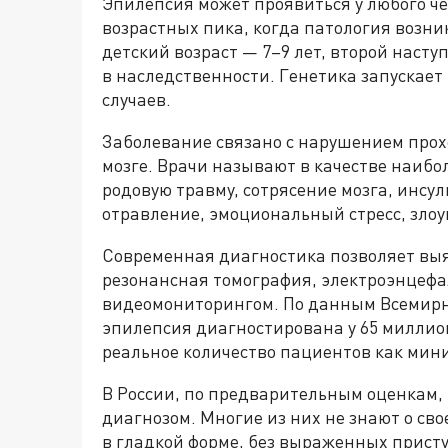
Эпилепсия может проявиться у любого ч
возрастных пика, когда патология возни
детский возраст — 7–9 лет, второй наступ
в наследственности. Генетика запускает
случаев.
Заболевание связано с нарушением про
мозге. Врачи называют в качестве наиб
родовую травму, сотрясение мозга, инсул
отравление, эмоциональный стресс, злоу
Современная диагностика позволяет выя
резонансная томография, электроэнцефал
видеомониторингом. По данным Всемирн
эпилепсия диагностирована у 65 миллион
реальное количество пациентов как мини
В России, по предварительным оценкам, 
диагнозом. Многие из них не знают о св
в гладкой форме, без выраженных присту