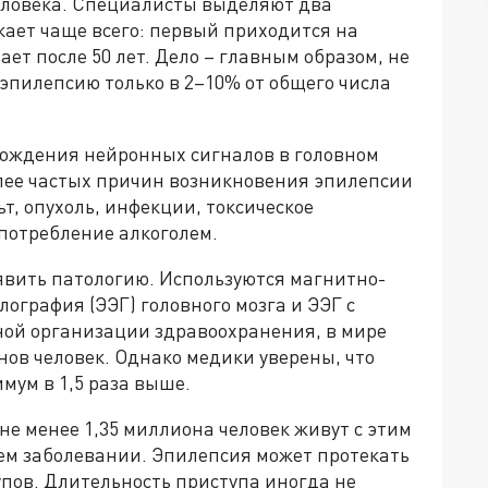
еловека. Специалисты выделяют два
кает чаще всего: первый приходится на
ает после 50 лет. Дело – главным образом, не
 эпилепсию только в 2–10% от общего числа
хождения нейронных сигналов в головном
олее частых причин возникновения эпилепсии
ьт, опухоль, инфекции, токсическое
потребление алкоголем.
вить патологию. Используются магнитно-
ография (ЭЭГ) головного мозга и ЭЭГ с
ой организации здравоохранения, в мире
ов человек. Однако медики уверены, что
мум в 1,5 раза выше.
не менее 1,35 миллиона человек живут с этим
оем заболевании. Эпилепсия может протекать
пов. Длительность приступа иногда не