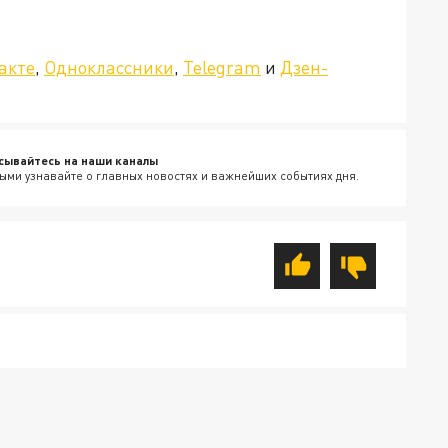
»!
акте
,
Одноклассники
,
Telegram
и
Дзен-
сывайтесь на наши каналы
ыми узнавайте о главных новостях и важнейших событиях дня.