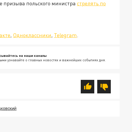
ле призыва польского министра
стрелять по
да»!
акте
,
Одноклассники
,
Telegram
.
сывайтесь на наши каналы
ыми узнавайте о главных новостях и важнейших событиях дня.
КОВСКИЙ