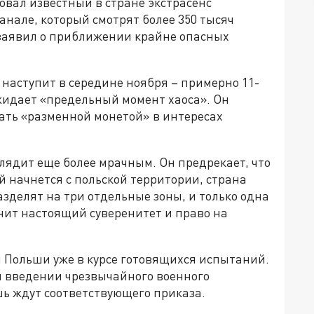
вал известный в стране экстрасенс
нале, который смотрят более 350 тысяч
 заявил о приближении крайне опасных
 наступит в середине ноября – примерно 11-
ожидает «предельный момент хаоса». Он
ать «разменной монетой» в интересах
лядит еще более мрачным. Он предрекает, что
й начнется с польской территории, страна
зделят на три отдельные зоны, и только одна
анит настоящий суверенитет и право на
ти Польши уже в курсе готовящихся испытаний.
 введении чрезвычайного военного
ь ждут соответствующего приказа.