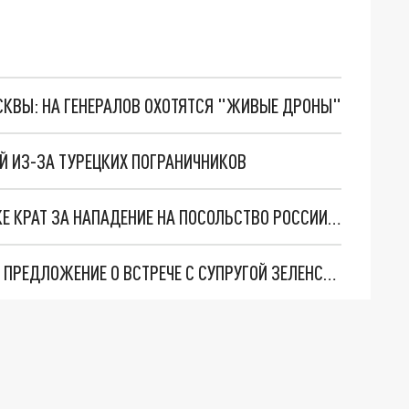
ОСКВЫ: НА ГЕНЕРАЛОВ ОХОТЯТСЯ "ЖИВЫЕ ДРОНЫ"
АЙ ИЗ-ЗА ТУРЕЦКИХ ПОГРАНИЧНИКОВ
СУД ПРИЗНАЛ ЗАКОННЫМ ПРИГОВОР УКРАИНКЕ КРАТ ЗА НАПАДЕНИЕ НА ПОСОЛЬСТВО РОССИИ В КИЕВЕ
NYP: МЕЛАНИЯ ТРАМП ОТВЕТИЛА ОТКАЗОМ НА ПРЕДЛОЖЕНИЕ О ВСТРЕЧЕ С СУПРУГОЙ ЗЕЛЕНСКОГО ЕЛЕНОЙ