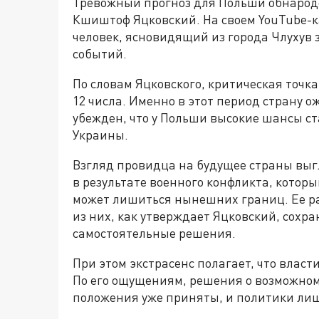
Тревожный прогноз для Польши обнародо
Кшиштоф Яцковский. На своем YouTube-ка
человек, ясновидящий из города Члухув
событий.
По словам Яцковского, критическая точка
12 числа. Именно в этот период страну 
убежден, что у Польши высокие шансы ст
Украины.
Взгляд провидца на будущее страны выг
в результате военного конфликта, которы
может лишиться нынешних границ. Ее ра
из них, как утверждает Яцковский, сохр
самостоятельные решения.
При этом экстрасенс полагает, что влас
По его ощущениям, решения о возможном
положения уже приняты, и политики лиш