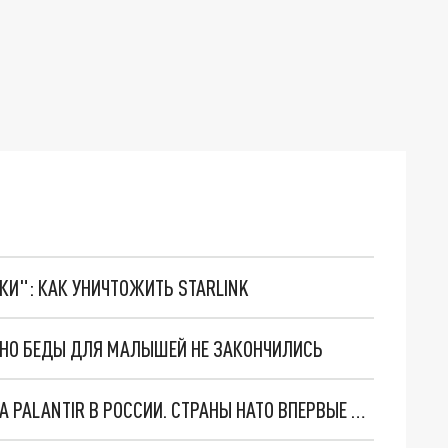
ТКИ": КАК УНИЧТОЖИТЬ STARLINK
. НО БЕДЫ ДЛЯ МАЛЫШЕЙ НЕ ЗАКОНЧИЛИСЬ
"ОЧЕНЬ ПЛОХИЕ НОВОСТИ": БОЛЬШАЯ ОШИБКА PALANTIR В РОССИИ. СТРАНЫ НАТО ВПЕРВЫЕ ЗА СВО ОСТАНОВИЛИ ПОСТАВКИ ОРУЖИЯ. ВСУ ТЕРЯЮТ ПРИГРАНИЧЬЕ?