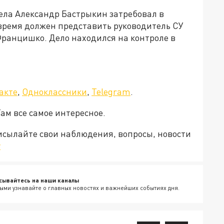
ела Александр Бастрыкин затребовал в
время должен представить руководитель СУ
Францишко. Дело находился на контроле в
акте
,
Одноклассники
,
Telegram
.
Там все самое интересное.
рисылайте свои наблюдения, вопросы, новости
v
сывайтесь на наши каналы
ыми узнавайте о главных новостях и важнейших событиях дня.