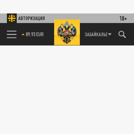
18+
АВТОРИЗАЦИЯ
89.93 EUR
ЗАБАЙКАЛЬЕ