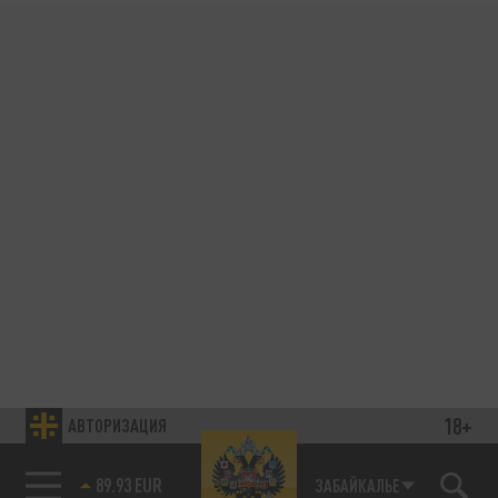
18+
АВТОРИЗАЦИЯ
89.93 EUR
ЗАБАЙКАЛЬЕ