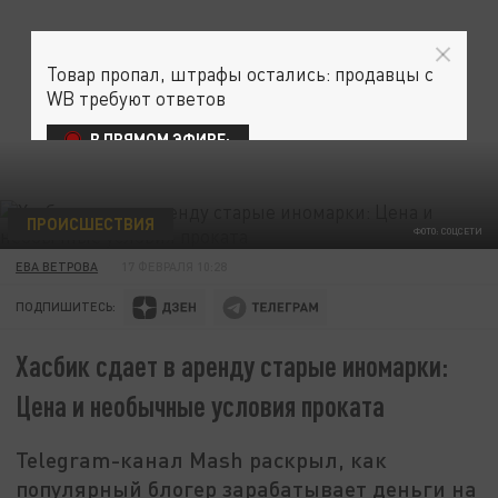
Товар пропал, штрафы остались: продавцы с
WB требуют ответов
В ПРЯМОМ ЭФИРЕ:
ПРОИСШЕСТВИЯ
ФОТО: СОЦСЕТИ
ЕВА ВЕТРОВА
17 ФЕВРАЛЯ 10:28
ПОДПИШИТЕСЬ:
Хасбик сдает в аренду старые иномарки:
Цена и необычные условия проката
Telegram-канал Mash раскрыл, как
популярный блогер зарабатывает деньги на