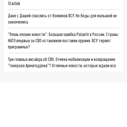
Starlink
Даня с Дашей спаслись от боевиков ВСУ. Но беды для малышей не
закончились
"Очень плохие новости": Большая ошибка Palantir в России. Страны
НАТО впервые за СВО остановили поставки оружия. ВСУ теряют
приграничье?
Три главных инсайда об СВО. Отмена мобилизации и возвращение
"генерала Армагеддона"? Отличные новости, которые ждали все