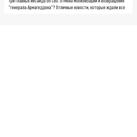
Три главных инсайда об СВО. Отмена мобилизации и возвращение
"генерала Армагеддона"? Отличные новости, которые ждали все