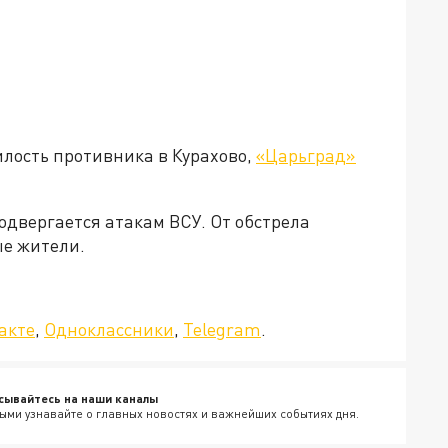
илость противника в Курахово,
«Царьград»
одвергается атакам ВСУ. От обстрела
ые жители.
да»!
акте
,
Одноклассники
,
Telegram
.
сывайтесь на наши каналы
ыми узнавайте о главных новостях и важнейших событиях дня.