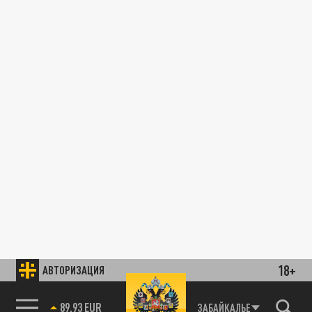
18+
АВТОРИЗАЦИЯ
89.93 EUR
ЗАБАЙКАЛЬЕ