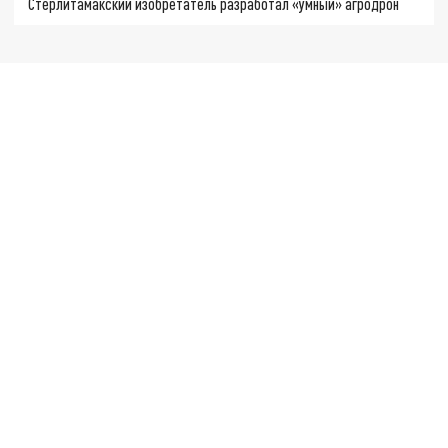
Стерлитамакский изобретатель разработал «умный» агродрон