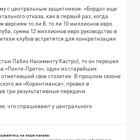
му с центральным защитником: «Бордо» еще
тального отказа, как в первый раз, когда
 версиям то ли 8, то ли 10 миллионов евро.
уба, сумма 12 миллионов евро руководство в
ители клубов встретятся для конкретизации
стью Пабло Насименту Кастро), то он перешел
 за «Понте-Прето», один из старейших
в отметивший свое столетие. В прошлом сезоне
ского же «Коринтианса», провел в
ав три результативные передачи.
нее, что спрашивают у центрального
сывайтесь на наши каналы
ыми узнавайте о главных новостях и важнейших событиях дня.