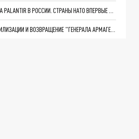
"ОЧЕНЬ ПЛОХИЕ НОВОСТИ": БОЛЬШАЯ ОШИБКА PALANTIR В РОССИИ. СТРАНЫ НАТО ВПЕРВЫЕ ЗА СВО ОСТАНОВИЛИ ПОСТАВКИ ОРУЖИЯ. ВСУ ТЕРЯЮТ ПРИГРАНИЧЬЕ?
ТРИ ГЛАВНЫХ ИНСАЙДА ОБ СВО. ОТМЕНА МОБИЛИЗАЦИИ И ВОЗВРАЩЕНИЕ "ГЕНЕРАЛА АРМАГЕДДОНА"? ОТЛИЧНЫЕ НОВОСТИ, КОТОРЫЕ ЖДАЛИ ВСЕ