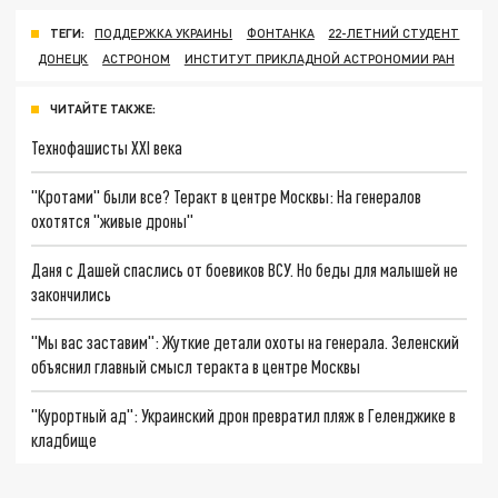
ТЕГИ:
ПОДДЕРЖКА УКРАИНЫ
ФОНТАНКА
22-ЛЕТНИЙ СТУДЕНТ
ДОНЕЦК
АСТРОНОМ
ИНСТИТУТ ПРИКЛАДНОЙ АСТРОНОМИИ РАН
ЧИТАЙТЕ ТАКЖЕ:
Технофашисты XXI века
"Кротами" были все? Теракт в центре Москвы: На генералов
охотятся "живые дроны"
Даня с Дашей спаслись от боевиков ВСУ. Но беды для малышей не
закончились
"Мы вас заставим": Жуткие детали охоты на генерала. Зеленский
объяснил главный смысл теракта в центре Москвы
"Курортный ад": Украинский дрон превратил пляж в Геленджике в
кладбище