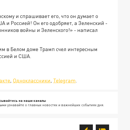
скому и спрашивает его, что он думает о
 и Россией! Он его одобряет, а Зеленский -
онников войны и Зеленского!» - написал
ким в Белом доме Трамп счел интересным
ссией и США.
да»!
акте
,
Одноклассники
,
Telegram
.
сывайтесь на наши каналы
ыми узнавайте о главных новостях и важнейших событиях дня.