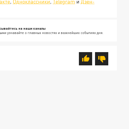
акте
,
Одноклассники
,
Telegram
и
Дзен-
сывайтесь на наши каналы
ыми узнавайте о главных новостях и важнейших событиях дня.