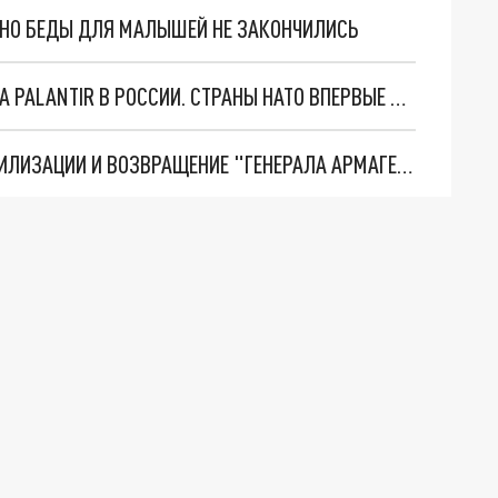
. НО БЕДЫ ДЛЯ МАЛЫШЕЙ НЕ ЗАКОНЧИЛИСЬ
"ОЧЕНЬ ПЛОХИЕ НОВОСТИ": БОЛЬШАЯ ОШИБКА PALANTIR В РОССИИ. СТРАНЫ НАТО ВПЕРВЫЕ ЗА СВО ОСТАНОВИЛИ ПОСТАВКИ ОРУЖИЯ. ВСУ ТЕРЯЮТ ПРИГРАНИЧЬЕ?
ТРИ ГЛАВНЫХ ИНСАЙДА ОБ СВО. ОТМЕНА МОБИЛИЗАЦИИ И ВОЗВРАЩЕНИЕ "ГЕНЕРАЛА АРМАГЕДДОНА"? ОТЛИЧНЫЕ НОВОСТИ, КОТОРЫЕ ЖДАЛИ ВСЕ