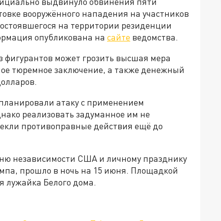
фициально выдвинуло обвинения пяти
товке вооружённого нападения на участников
 состоявшегося на территории резиденции
ормация опубликована на
сайте
ведомства.
з фигурантов может грозить высшая мера
ое тюремное заключение, а также денежный
долларов.
планировали атаку с применением
нако реализовать задуманное им не
секли противоправные действия ещё до
Дню независимости США и личному празднику
па, прошло в ночь на 15 июня. Площадкой
 лужайка Белого дома.
»!