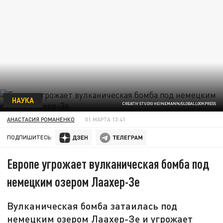
НАУКА
CREATIV STUDIO HEINEMANN/GLOBALLOOKPRESS
АНАСТАСИЯ РОМАНЕНКО
01 МАРТА 13:41
ПОДПИШИТЕСЬ:
Европе угрожает вулканическая бомба под
немецким озером Лаахер-Зе
Вулканическая бомба затаилась под
немецким озером Лаахер-Зе и угрожает