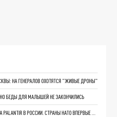
ОСКВЫ: НА ГЕНЕРАЛОВ ОХОТЯТСЯ "ЖИВЫЕ ДРОНЫ"
. НО БЕДЫ ДЛЯ МАЛЫШЕЙ НЕ ЗАКОНЧИЛИСЬ
"ОЧЕНЬ ПЛОХИЕ НОВОСТИ": БОЛЬШАЯ ОШИБКА PALANTIR В РОССИИ. СТРАНЫ НАТО ВПЕРВЫЕ ЗА СВО ОСТАНОВИЛИ ПОСТАВКИ ОРУЖИЯ. ВСУ ТЕРЯЮТ ПРИГРАНИЧЬЕ?