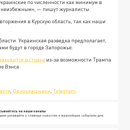
 украинские по численности как минимум в
я неизбежным», — пишут журналисты.
 вторжения в Курскую область, так как наши
бласти. Украинская разведка предполагает,
ами будут в городе Запорожье.
находится в страхе
из-за возможности Трампа
ле Вэнса.
да»!
акте
,
Одноклассники
,
Telegram
.
сывайтесь на наши каналы
ыми узнавайте о главных новостях и важнейших событиях дня.