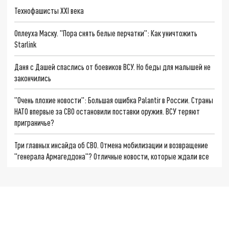
Технофашисты XXI века
Оплеуха Маску. "Пора снять белые перчатки": Как уничтожить
Starlink
Даня с Дашей спаслись от боевиков ВСУ. Но беды для малышей не
закончились
"Очень плохие новости": Большая ошибка Palantir в России. Страны
НАТО впервые за СВО остановили поставки оружия. ВСУ теряют
приграничье?
Три главных инсайда об СВО. Отмена мобилизации и возвращение
"генерала Армагеддона"? Отличные новости, которые ждали все