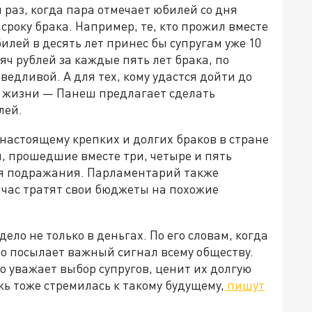
 раз, когда пара отмечает юбилей со дня
сроку брака. Например, те, кто прожил вместе
билей в десять лет принес бы супругам уже 10
сяч рублей за каждые пять лет брака, по
едливой. А для тех, кому удастся дойти до
й жизни — Панеш предлагает сделать
лей.
-настоящему крепких и долгих браков в стране
и, прошедшие вместе три, четыре и пять
я подражания. Парламентарий также
йчас тратят свои бюджеты на похожие
ело не только в деньгах. По его словам, когда
то посылает важный сигнал всему обществу.
о уважает выбор супругов, ценит их долгую
жь тоже стремилась к такому будущему,
пишут