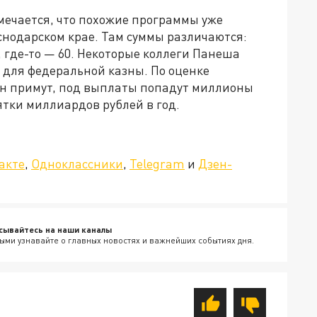
мечается, что похожие программы уже
снодарском крае. Там суммы различаются:
, где-то — 60. Некоторые коллеги Панеша
для федеральной казны. По оценке
кон примут, под выплаты попадут миллионы
ятки миллиардов рублей в год.
»!
акте
,
Одноклассники
,
Telegram
и
Дзен-
сывайтесь на наши каналы
ыми узнавайте о главных новостях и важнейших событиях дня.