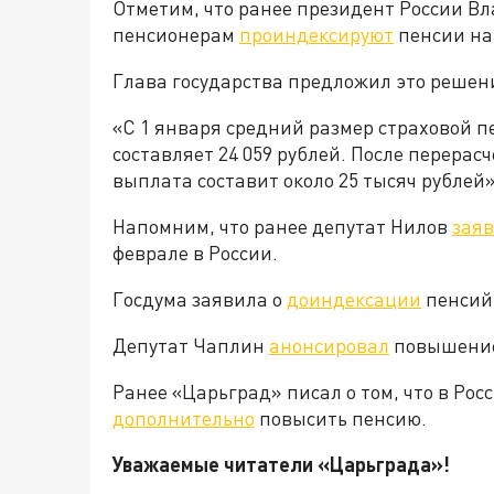
Отметим, что ранее президент России Вл
пенсионерам
проиндексируют
пенсии на 
Глава государства предложил это решени
«С 1 января средний размер страховой пе
составляет 24 059 рублей. После перерасч
выплата составит около 25 тысяч рублей
Напомним, что ранее депутат Нилов
зая
феврале в России.
Госдума заявила о
доиндексации
пенсий 
Депутат Чаплин
анонсировал
повышение 
Ранее «Царьград» писал о том, что в Ро
дополнительно
повысить пенсию.
Уважаемые читатели «Царьгра