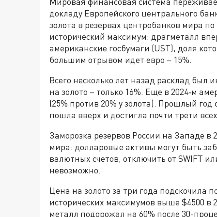
Мировая финансовая система переживает
докладу Европейского центрального бан
золота в резервах центробанков мира по 
исторический максимум: драгметалл впе
американские госбумаги (UST), доля кото
большим отрывом идет евро – 15%.
Всего несколько лет назад расклад был и
на золото – только 16%. Еще в 2024‑м а
(25% против 20% у золота). Прошлый год
пошла вверх и достигла почти трети все
Заморозка резервов России на Западе в 
мира: долларовые активы могут быть заб
валютных счетов, отключить от SWIFT и
невозможно.
Цена на золото за три года подскочила по
исторических максимумов выше $4500 в 20
металл подорожал на 60% после 30-проце