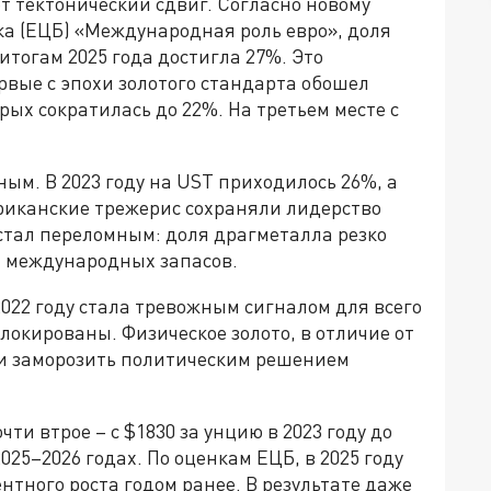
 тектонический сдвиг. Согласно новому
ка (ЕЦБ) «Международная роль евро», доля
итогам 2025 года достигла 27%. Это
рвые с эпохи золотого стандарта обошел
рых сократилась до 22%. На третьем месте с
ным. В 2023 году на UST приходилось 26%, а
мериканские трежерис сохраняли лидерство
 стал переломным: доля драгметалла резко
х международных запасов.
2022 году стала тревожным сигналом для всего
локированы. Физическое золото, в отличие от
ли заморозить политическим решением
чти втрое – с $1830 за унцию в 2023 году до
25–2026 годах. По оценкам ЕЦБ, в 2025 году
нтного роста годом ранее. В результате даже