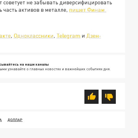
т советует не забывать диверсифицировать
 часть активов в металле,
пишет Финам.
»!
акте
,
Одноклассники
,
Telegram
и
Дзен-
сывайтесь на наши каналы
ыми узнавайте о главных новостях и важнейших событиях дня.
А
ДОЛЛАР