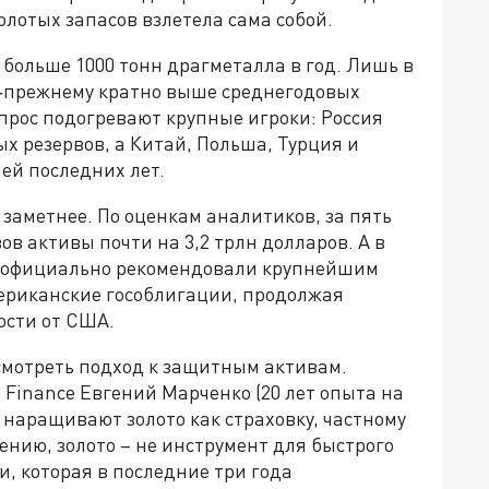
олотых запасов взлетела сама собой.
больше 1000 тонн драгметалла в год. Лишь в
по‑прежнему кратно выше среднегодовых
Спрос подогревают крупные игроки: Россия
х резервов, а Китай, Польша, Турция и
ей последних лет.
 заметнее. По оценкам аналитиков, за пять
в активы почти на 3,2 трлн долларов. А в
ры официально рекомендовали крупнейшим
ериканские гособлигации, продолжая
ости от США.
мотреть подход к защитным активам.
Finance Евгений Марченко (20 лет опыта на
 наращивают золото как страховку, частному
ению, золото – не инструмент для быстрого
и, которая в последние три года