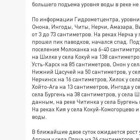
большего подъема уровня воды в реке не
По информации Гидрометцентра, уровни 
Онона, Ингоды, Читы, Нерчи, Амазара, 
от 3 до 73 сантиметров. На реках Нерча у
прошел пик паводков, начался спад. Под
поселения Молоканка на 6-40 сантиметро
на Шилке у села Кокуй на 138 сантиметров
Усть-Карск на 85 сантиметров, Онон у сел
Нижний Цасучей на 50 сантиметров, у сел
Нерчинск на 16 сантиметров, Хилок у сел
Хойто-Ага на 13 сантиметров, Ингода у с
села Бургень на 38 сантиметров, у села
данным, на реке Читинка у села Бургень
На реках Кия у села Кокуй-Комогорцево и
воды.
В ближайшие двое суток ожидается рост 
Аргуни у села Олоча на 26 сантиметров,