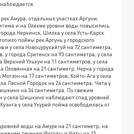
 наблюдается.
рек Амура, отдельных участках Аргуни,
Витима и на Олекме уровни воды повысились
 города Нерчинск, Шилка у села Усть-Карск
топило поймы рек Аргунь у городского
в и у села Новоцурухайтуй на 72 сантиметра,
, у города Сретенск на 93 сантиметра, у села
а Верхний Ульхун на 11 сантиметров, у села
а Оловянная на 21 сантиметр, Нерча у города
а Могзон на 17 сантиметров, Хойто-Ага у села
ела Лесной Городок на 24 сантиметра, Чита у
 Шишкино на 34 сантиметра. По свежим
 и у села Шишкино наблюдают спад уровней.
 Куэнга у села Укурей пойма освободилась от
уровней воды на Амуре на 21 сантиметр, на
 в нижнем течении Ингоды и Читы на 15