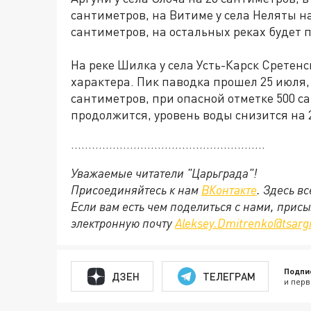
сантиметров, на Витиме у села Неляты н
сантиметров, на остальных реках будет 
На реке Шилка у села Усть-Карск Сретен
характера. Пик паводка прошел 25 июля,
сантиметров, при опасной отметке 500 с
продолжится, уровень воды снизится на 
........................................................
Уважаемые читатели "Царьграда"!
Присоединяйтесь к нам
ВКонтакте
. Здесь в
Если вам есть чем поделиться с нами, прис
электронную почту
Aleksey.Dmitrenko@tsarg
Подпи
ДЗЕН
ТЕЛЕГРАМ
и перв