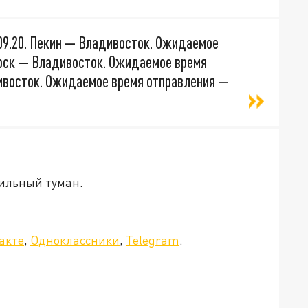
09.20. Пекин — Владивосток. Ожидаемое
ирск — Владивосток. Ожидаемое время
ивосток. Ожидаемое время отправления —
сильный туман.
а»!
акте
,
Одноклассники
,
Telegram
.