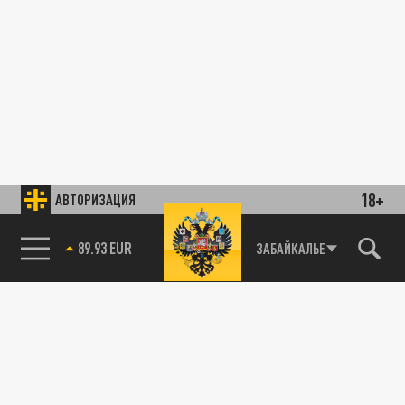
18+
АВТОРИЗАЦИЯ
89.93 EUR
ЗАБАЙКАЛЬЕ