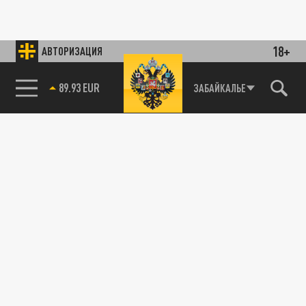
18+
АВТОРИЗАЦИЯ
89.93 EUR
ЗАБАЙКАЛЬЕ