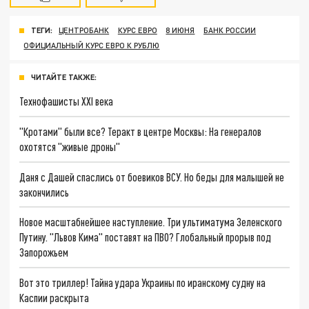
ТЕГИ:
ЦЕНТРОБАНК
КУРС ЕВРО
8 ИЮНЯ
БАНК РОССИИ
ОФИЦИАЛЬНЫЙ КУРС ЕВРО К РУБЛЮ
ЧИТАЙТЕ ТАКЖЕ:
Технофашисты XXI века
"Кротами" были все? Теракт в центре Москвы: На генералов
охотятся "живые дроны"
Даня с Дашей спаслись от боевиков ВСУ. Но беды для малышей не
закончились
Новое масштабнейшее наступление. Три ультиматума Зеленского
Путину. "Львов Кима" поставят на ПВО? Глобальный прорыв под
Запорожьем
Вот это триллер! Тайна удара Украины по иранскому судну на
Каспии раскрыта