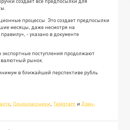
ыручки создает все предпосылки для
ты.
ционные процессы. Это создает предпосылки
йшие месяцы, даже несмотря на
равилу», - указано в документе
то экспортные поступления продолжают
 валютный рынок.
 минимум в ближайшей перспективе рубль
»!
акте
,
Одноклассники
,
Telegram
и
Дзен-