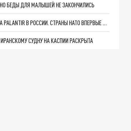
. НО БЕДЫ ДЛЯ МАЛЫШЕЙ НЕ ЗАКОНЧИЛИСЬ
"ОЧЕНЬ ПЛОХИЕ НОВОСТИ": БОЛЬШАЯ ОШИБКА PALANTIR В РОССИИ. СТРАНЫ НАТО ВПЕРВЫЕ ЗА СВО ОСТАНОВИЛИ ПОСТАВКИ ОРУЖИЯ. ВСУ ТЕРЯЮТ ПРИГРАНИЧЬЕ?
О ИРАНСКОМУ СУДНУ НА КАСПИИ РАСКРЫТА