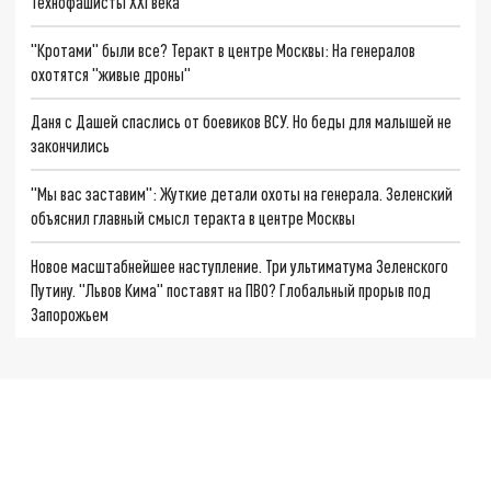
Технофашисты XXI века
"Кротами" были все? Теракт в центре Москвы: На генералов
охотятся "живые дроны"
Даня с Дашей спаслись от боевиков ВСУ. Но беды для малышей не
закончились
"Мы вас заставим": Жуткие детали охоты на генерала. Зеленский
объяснил главный смысл теракта в центре Москвы
Новое масштабнейшее наступление. Три ультиматума Зеленского
Путину. "Львов Кима" поставят на ПВО? Глобальный прорыв под
Запорожьем