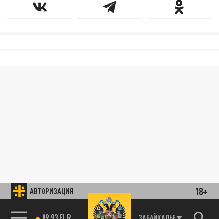
18+
АВТОРИЗАЦИЯ
89.93 EUR
ЗАБАЙКАЛЬЕ