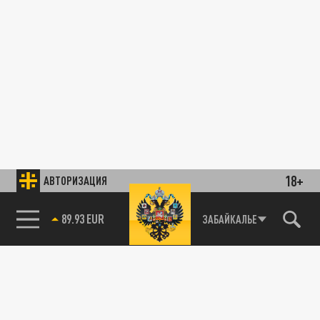
18+
АВТОРИЗАЦИЯ
89.93 EUR
ЗАБАЙКАЛЬЕ