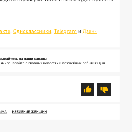
»!
акте
,
Одноклассники
,
Telegram
и
Дзен-
сывайтесь на наши каналы
ыми узнавайте о главных новостях и важнейших событиях дня.
 ММА
ИЗБИЕНИЕ ЖЕНЩИН