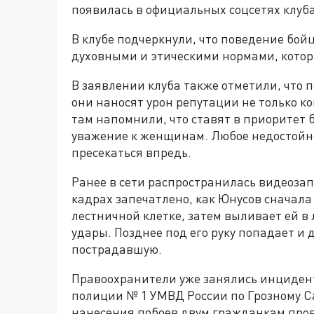
появилась в официальных соцсетях клуба
В клубе подчеркнули, что поведение бой
духовными и этическими нормами, кото
В заявлении клуба также отметили, что 
они наносят урон репутации не только ко
там напомнили, что ставят в приоритет
уважение к женщинам. Любое недостойное
пресекаться впредь.
Ранее в сети распространилась видеозап
кадрах запечатлено, как Юнусов сначала
лестничной клетке, затем выливает ей в
удары. Позднее под его руку попадает и
пострадавшую.
Правоохранители уже занялись инциден
полиции № 1 УМВД России по Грозному Са
нанесения побоев двум гражданкам пров