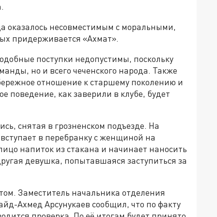
.
ца оказалось несовместимым с моральными,
рых придерживается «Ахмат».
подобные поступки недопустимы, поскольку
манды, но и всего чеченского народа. Также
 бережное отношение к старшему поколению и
 поведение, как заверили в клубе, будет
ись, снятая в грозненском подъезде. На
 вступает в перебранку с женщиной на
 лицо напиток из стакана и начинает наносить
 другая девушка, попытавшаяся заступиться за
том. Заместитель начальника отделения
йд-Ахмед Арсунукаев сообщил, что по факту
одится проверка. По её итогам будет принято