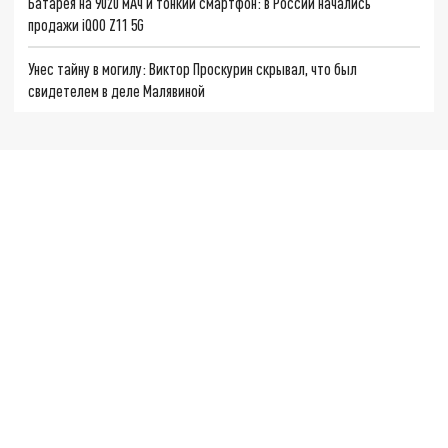
Батарея на 9020 мАч и тонкий смартфон: в России начались
продажи iQOO Z11 5G
Унес тайну в могилу: Виктор Проскурин скрывал, что был
свидетелем в деле Малявиной