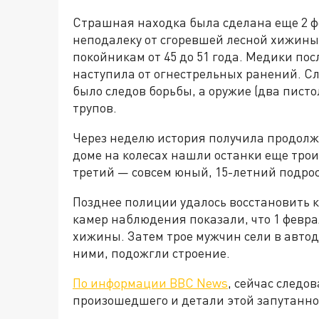
Страшная находка была сделана еще 2 ф
неподалеку от сгоревшей лесной хижины,
покойникам от 45 до 51 года. Медики пос
наступила от огнестрельных ранений. С
было следов борьбы, а оружие (два писто
трупов.
Через неделю история получила продолж
доме на колесах нашли останки еще трои
третий — совсем юный, 15-летний подрос
Позднее полиции удалось восстановить 
камер наблюдения показали, что 1 февра
хижины. Затем трое мужчин сели в авто
ними, подожгли строение.
По информации BBC News
, сейчас следо
произошедшего и детали этой запутанно