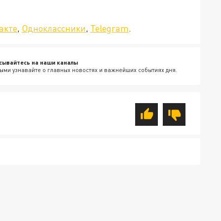
да»!
акте
,
Одноклассники
,
Telegram
.
сывайтесь на наши каналы
ыми узнавайте о главных новостях и важнейших событиях дня.