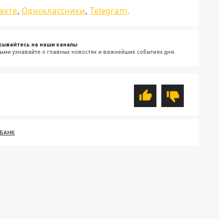
акте
,
Одноклассники
,
Telegram
.
сывайтесь на наши каналы
ыми узнавайте о главных новостях и важнейших событиях дня.
БАНК