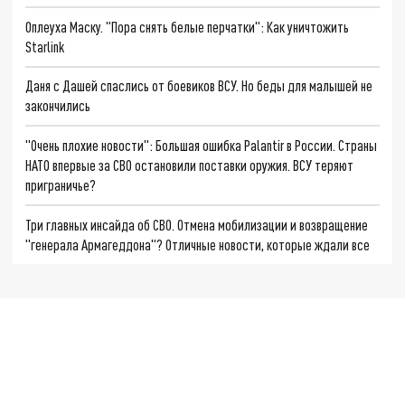
Оплеуха Маску. "Пора снять белые перчатки": Как уничтожить
Starlink
Даня с Дашей спаслись от боевиков ВСУ. Но беды для малышей не
закончились
"Очень плохие новости": Большая ошибка Palantir в России. Страны
НАТО впервые за СВО остановили поставки оружия. ВСУ теряют
приграничье?
Три главных инсайда об СВО. Отмена мобилизации и возвращение
"генерала Армагеддона"? Отличные новости, которые ждали все