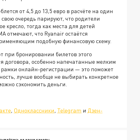
лется от 4,5 до 13,5 евро в расчёте на один
 свою очередь парируют, что родители
 кресло, тогда как места для детей
A отмечают, что Ryanair остаётся
применяющим подобную финансовую схему.
ют при бронировании билетов этого
ия договора, особенно напечатанные мелким
 рамки онлайн-регистрации — это поможет
ность, лучше вообще не выбирать конкретное
 можно сэкономить деньги.
»!
акте
,
Одноклассники
,
Telegram
и
Дзен-
сывайтесь на наши каналы