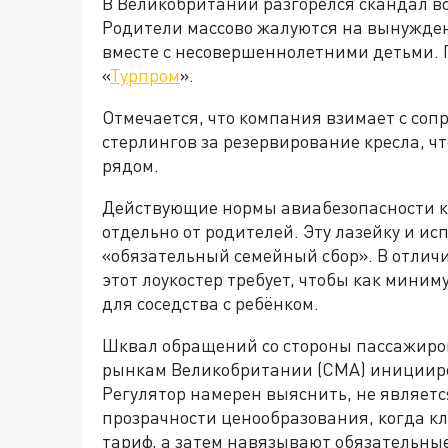
В Великобритании разгорелся скандал во
Родители массово жалуются на вынужден
вместе с несовершеннолетними детьми. 
«
Турпром
».
Отмечается, что компания взимает с соп
стерлингов за резервирование кресла, что
рядом.
Действующие нормы авиабезопасности к
отдельно от родителей. Эту лазейку и ис
«обязательный семейный сбор». В отличи
этот лоукостер требует, чтобы как мини
для соседства с ребёнком.
Шквал обращений со стороны пассажиро
рынкам Великобритании (CMA) иницииро
Регулятор намерен выяснить, не являет
прозрачности ценообразования, когда к
тариф, а затем навязывают обязательны