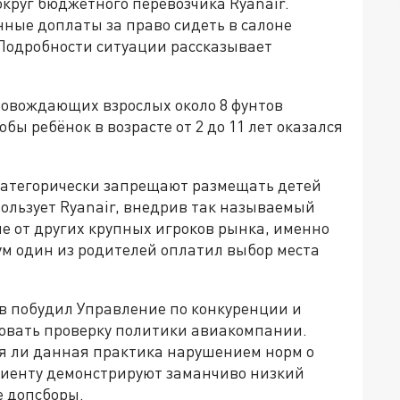
круг бюджетного перевозчика Ryanair.
ные доплаты за право сидеть в салоне
Подробности ситуации рассказывает
ровождающих взрослых около 8 фунтов
бы ребёнок в возрасте от 2 до 11 лет оказался
атегорически запрещают размещать детей
пользует Ryanair, внедрив так называемый
е от других крупных игроков рынка, именно
мум один из родителей оплатил выбор места
в побудил Управление по конкуренции и
вать проверку политики авиакомпании.
ся ли данная практика нарушением норм о
лиенту демонстрируют заманчиво низкий
е допсборы.