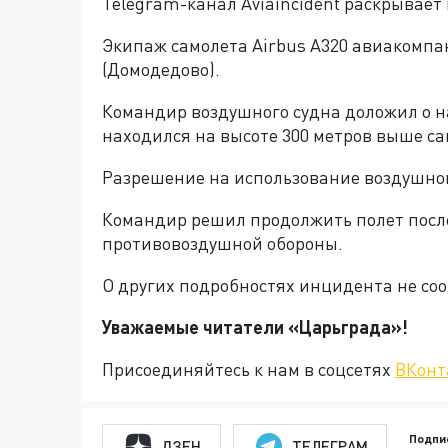
Telegram-канал Aviaincident раскрывает
Экипаж самолета Airbus А320 авиакомпан
(Домодедово).
Командир воздушного судна доложил о 
находился на высоте 300 метров выше са
Разрешение на использование воздушног
Командир решил продолжить полет посл
противовоздушной обороны.
О других подробностях инцидента не со
Уважаемые читатели «Царьгра
Присоединяйтесь к нам в соцсетях
ВКонт
Подпи
ДЗЕН
ТЕЛЕГРАМ