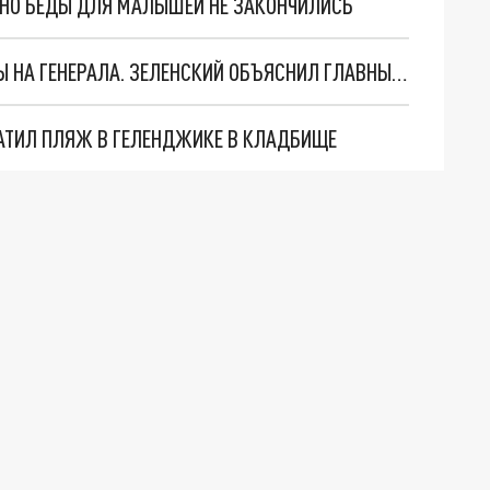
. НО БЕДЫ ДЛЯ МАЛЫШЕЙ НЕ ЗАКОНЧИЛИСЬ
"МЫ ВАС ЗАСТАВИМ": ЖУТКИЕ ДЕТАЛИ ОХОТЫ НА ГЕНЕРАЛА. ЗЕЛЕНСКИЙ ОБЪЯСНИЛ ГЛАВНЫЙ СМЫСЛ ТЕРАКТА В ЦЕНТРЕ МОСКВЫ
АТИЛ ПЛЯЖ В ГЕЛЕНДЖИКЕ В КЛАДБИЩЕ