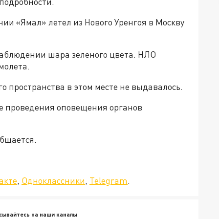
 подробности.
ии «Ямал» летел из Нового Уренгоя в Москву
наблюдении шара зеленого цвета. НЛО
молета.
о пространства в этом месте не выдавалось.
е проведения оповещения органов
общается.
да»!
акте
,
Одноклассники
,
Telegram
.
сывайтесь на наши каналы