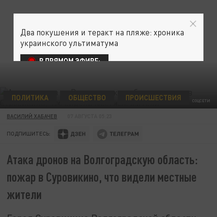
Два покушения и теракт на пляже: хроника
украинского ультиматума
В ПРЯМОМ ЭФИРЕ:
ПОЛИТИКА
ОБЩЕСТВО
ПРОИСШЕСТВИЯ
СОЦСЕТИ
ВАСИЛИЙ ХАБАЧЕВ
07 АВГУСТА 05:23
ПОДПИШИТЕСЬ:
Атака дронов на Волгоградскую область:
пожар в Суровикино, что видели местные
жители