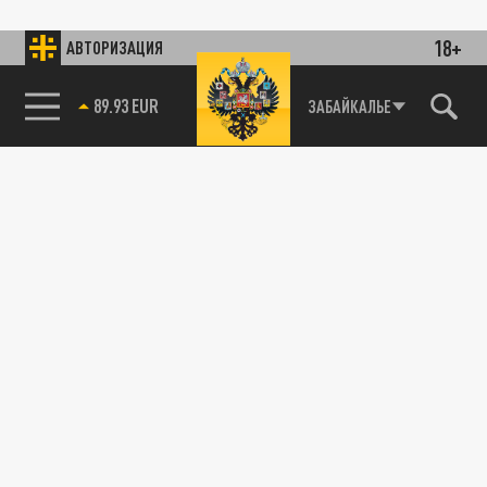
18+
АВТОРИЗАЦИЯ
89.93 EUR
ЗАБАЙКАЛЬЕ