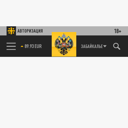
18+
АВТОРИЗАЦИЯ
89.93 EUR
ЗАБАЙКАЛЬЕ